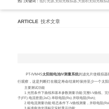
热门关键词：
氙灯光源,太阳光模拟器,大面积太阳光模拟
ARTICLE
技术文章
PT-IVM4S
太阳能电池IV测量系统
的滤光片使模拟器
行观察，这是判断灯在额定寿命结束时保持至少一个太阳
主要测试功能
1.光照条件下曲线和基本参数测量功能:完整I-V曲线、完整P-V
子(FF).电流密度(JsC).串联电阻(Rs).并联电阻(Rsh);
2.暗电流测量功能:暗态条件下-V曲线测量，并联电阻(Rsh
3.标准电池光强标定实时显示功能;