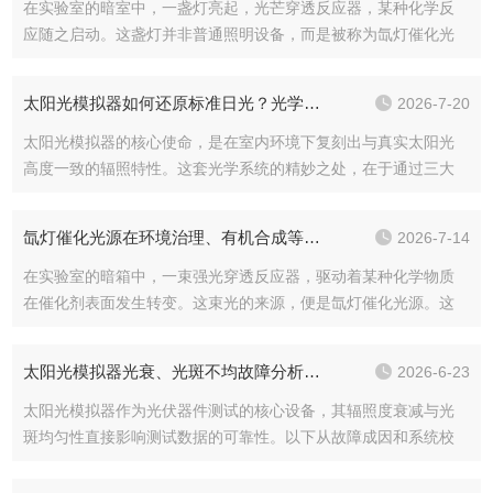
在实验室的暗室中，一盏灯亮起，光芒穿透反应器，某种化学反
应随之启动。这盏灯并非普通照明设备，而是被称为氙灯催化光
源的装置。它模拟太阳光谱中的特定波段，为光催化反应提供能
量。什么是氙灯催化光源氙灯催化光源是一种利用氙气放电产生
太阳光模拟器如何还原标准日光？光学系统原理解析
2026-7-20
高亮度光辐射的设...
太阳光模拟器的核心使命，是在室内环境下复刻出与真实太阳光
高度一致的辐照特性。这套光学系统的精妙之处，在于通过三大
模块的协同工作，在光谱、均匀度和稳定性三个维度上逼近标准
日光条件。光源模块：奠定光谱基础模拟的起点是光源。目前主
氙灯催化光源在环境治理、有机合成等领域中有着实际应用
2026-7-14
流选择是短弧氙灯...
在实验室的暗箱中，一束强光穿透反应器，驱动着某种化学物质
在催化剂表面发生转变。这束光的来源，便是氙灯催化光源。这
种光源并非普通照明工具，而是为光催化反应提供特定波段光能
的设备。理解其工作原理与优势，对于把握现代光化学技术具有
太阳光模拟器光衰、光斑不均故障分析与校准方案
2026-6-23
基础意义。氙灯催...
太阳光模拟器作为光伏器件测试的核心设备，其辐照度衰减与光
斑均匀性直接影响测试数据的可靠性。以下从故障成因和系统校
准两个维度展开分析。一、光衰故障成因分析光源老化是光衰的
首要因素。氙灯作为主流光源，在使用寿命后期会出现辐照度衰