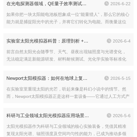
在光电探测器领域，QE量子效率测试仪可用于评估器件的灵敏度
2026-6-22
减和光谱偏移，表...
如果你把一块太阳能电池板想象成一位“能量猎人”，那么它的核心
能力就是捕捉阳光中的光子，并将它们转化为电能。而衡量这位
猎人“眼力”和“反应速度”的标尺，就是量子效率。用来测量这个标
尺的仪器，正是QE量子效率测试仪。它不直接发电，却能揭示太
实验室太阳光模拟器科普：原理剖析 + 操作细节 + 保养技巧
2026-6-4
阳能...
前言自然太阳光会随季节、天气、昼夜出现辐照度与光谱变化，
无法稳定满足新能源研发、材料耐候测试、光化学实验等标准化
试验需求，太阳光模拟器依托光学与电控技术，在密闭环境复刻
日光的光谱分布、光照强度与空间辐照特征，成为实验室与工业
Newport太阳模拟器：如何在地球上复制阳光？
2026-5-15
品检测领域常用设...
在实验室里重现太阳的光芒，听起来像是科幻小说中的情节。然
而，Newport太阳模拟器正是这样一套设备——它通过人工方式产
生与太阳光谱高度匹配的光照，为科研和工业测试提供稳定的“人
造阳光”。要理解它的价值，需要先明白一个基本问题：为什么我
科研与工业领域太阳光模拟器应用场景深度解析
2026-5-6
们需...
太阳光模拟器作为科研与工业领域的核心实验装备，凭借其精准
复现太阳光谱、辐照强度及空间均匀性的能力，已成为推动多领