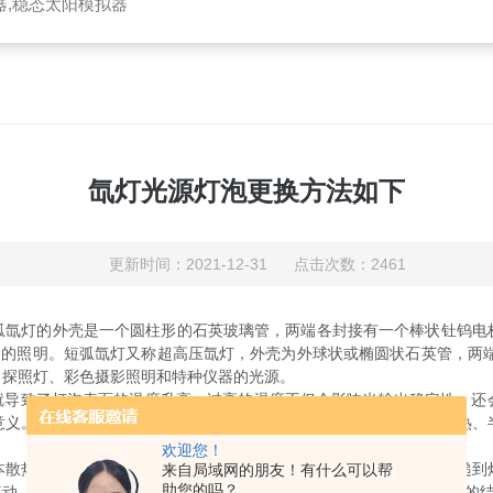
器,稳态太阳模拟器
氙灯光源灯泡更换方法如下
更新时间：2021-12-31 点击次数：2461
灯的外壳是一个圆柱形的石英玻璃管，两端各封接有一个棒状钍钨电
场的照明。短弧氙灯又称超高压氙灯，外壳为外球状或椭圆状石英管，两端
、探照灯、彩色摄影照明和特种仪器的光源。
这就导致了灯泡表面的温度升高。过高的温度不但会影响光输出稳定性，
意义。目前，氙灯的散热方式主要包括自然散热、风冷散热、水冷散热、
欢迎您！
热原理。灯泡内部产生的热量传递到灯泡表面，再经过热传导传递到
来自局域网的朋友！有什么可以帮
助您的吗？
流动，使产生的热量迅速被空气带走。把自然散热与风冷散热方式有效的