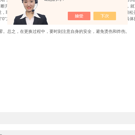
断开电源后把颌光源右侧的两个螺丝逆时针转900松开，取下侧盖板，
丝，取下电路板，戴上护目镜，松开灯池上的三个螺丝，再用十字改锥松
0”方法与前面不同，计时器必须进入服务模式才能从“0”开始计时，具体
。总之，在更换过程中，要时刻注意自身的安全，避免烫伤和炸伤。