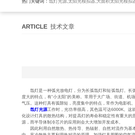
热门关键词：
氙灯光源,太阳光模拟器,大面积太阳光模拟
ARTICLE
技术文章
氙灯是一种弧光放电灯，分为长弧氙灯和短弧氙灯。长弧氙
度大的特点，有“小太阳”的美称。常用于大广场、街道、机
气压。这种灯具有弧隙短，亮度集中的特点，常作为电影机
氙灯光源
工作时，光功率很高，其色温可达6000K。
化设计灯具的散热结构，对提高灯的寿命和稳定性有重大的
源，而半导体制冷芯片的应用则会大大增加开发成本。
因此利用自然散热、热传导、热辐射、自然对流作为基本散
中。风冷散热主要利用热对流的原理，加强灯具周围的空气