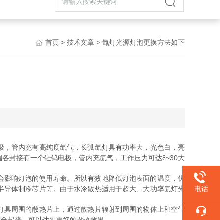
首页
>
技术文章
> 氙灯光源灯泡更换方法如下
极，管内充有高纯度氙气，长弧氙灯具有功率大，光色白，亮
各封接有一个钍钨电极，管内充氙气，工作压力可达8~30大
还会影响灯泡的使用寿命。所以有效地降低灯泡表面的温度，优
半导体制冷芯片等。由于水冷散热适用于超大、大功率氙灯光
电话
灯具周围的散热片上，通过散热片辐射到周围的物体上和空气
结合起来，可以达到更好的散热效果。