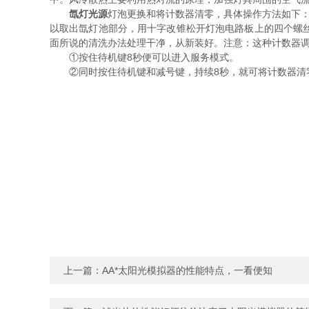
氙灯光源
灯泡更换和将计数器清零，具体操作方法如下：
以取出氙灯池部分，用十字改锥松开灯泡电路板上的四个螺
面所说的清洗办法处理干净，从新装好。注意：这种计数器调“
①按住待机键8秒便可以进入服务模式。
②同时按住待机键和减号键，持续8秒，就可将计数器清零
上一篇：
AA*太阳光模拟器的性能特点，一看便知