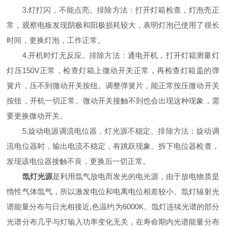
3.灯打闪，不能点亮。排除方法：打开灯箱检查，灯泡壳正
常，观察电板发现阴极和阳极损耗较大，表明灯泡已使用了很长
时间，更换灯泡，工作正常。
4.开机时灯无反应。排除方法：通电开机，打开灯箱测量灯
灯压150V正常，检查灯箱上微动开关正常，再检查灯箱盖的弹
簧片，压不到微动开关按纽。调整弹簧片，能正常按压微动开关
按纽，开机一切正常。微动开关接触不到也会出现这种现象，需
要更换微动开关。
5.旋动电源调流电位器，灯光源不稳定。排除方法：旋动调
流电位器时，输出电流不稳定，有跳跃现象。拆下电位器检查，
发现该电位器接触不良，更换后一切正常。
氙灯光源
是利用氙气放电而发光的电光源，由于放电物质是
惰性气体氙气，所以激发电位和电离电位相差较小。氙灯辐射光
谱能量分布与日光相接近,色温约为6000K。氙灯连续光谱的部分
光谱分布几乎与灯输入功率变化无关，在寿命期内光谱能量分布