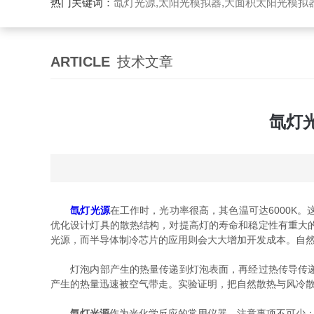
热门关键词：
氙灯光源,太阳光模拟器,大面积太阳光模拟
ARTICLE
技术文章
氙灯
氙灯光源
在工作时，光功率很高，其色温可达6000K
优化设计灯具的散热结构，对提高灯的寿命和稳定性有重大
光源，而半导体制冷芯片的应用则会大大增加开发成本。自
灯泡内部产生的热量传递到灯泡表面，再经过热传导传递到
产生的热量迅速被空气带走。实验证明，把自然散热与风冷
氙灯光源
作为光化学反应的常用仪器，注意事项不可少