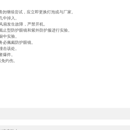
请勿继续尝试，应立即更换灯泡或与厂家。
孔中掉入。
风扇发生故障，严禁开机。
截止型防护眼镜和紫外防护服进行实验。
橱中实验。
务必佩戴防护眼镜。
撞击该处。
者爆炸。
以免灼伤。