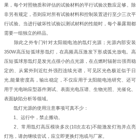
果，每个对照物质和评估的试验材料的平行试验次数应足够。除
非另有规定，否则应对所有试验材料和控制装置进行至少三次平
行试验。当进行破坏性试验以测试材料的性能时，每个暴露期都
需要一组独立的样品。
除此之外专门针对太阳能电池的氙灯光源；光源内部安装
350W高压短弧球形氙灯，在高频高压激发下形成弧光放电。高
压短弧球形氙灯是发光点很小的点光源，在点燃时辐射出强而稳
定的、从紫外到近红外强烈连续光谱，可见区光色极近似于日
光,能量密度高，输出稳定，不仅应用于太阳能电池研究、还可
用于光电响应型器件测试、表面光电压谱、生物光照、光催化、
表面缺陷分析等领域。
氙灯光源的使用注意事项可真不少：
1、运行中，禁止搬动。
2、常用氙灯高压模块多次(10次左右)不能激发灯泡并点亮
灯泡，请勿继续尝试，应立即更换灯泡或与厂家。