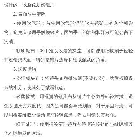
设计的，以避免划伤镜片。
2. 表面灰尘清除
- 使用吹气球：首先用吹气球轻轻吹去镜架上的灰尘和杂
物，避免直接用手触摸镜片，因为手上的油脂和汗液可能会留下
污渍。
- 软刷轻扫：对于难以吹走的灰尘，可以使用细软刷子轻轻
扫过镜架表面，特别是镜片边缘和难以触及的角落。
3. 深度清洁
- 湿润镜头布：将镜头布稍微湿润(不要过湿)，然后挤掉多
余的水分，使其处于微湿状态。
- 轻柔擦拭：用湿润的镜头布从镜片中心向外轻轻擦拭，避
免以圆周方式擦拭，因为这可能会导致划痕。对于顽固污渍，可
以用棉签蘸取少量清洁剂轻轻点涂，然后用镜头布擦净。
- 细节处理：使用棉签清理镜片与镜框连接处的小缝隙和其
他难以触及的区域。