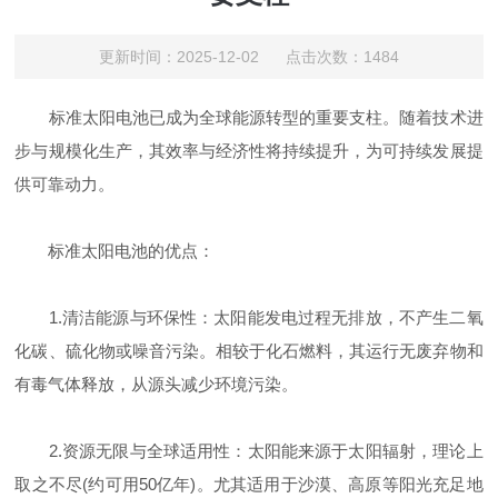
更新时间：2025-12-02 点击次数：1484
标准太阳电池已成为全球能源转型的重要支柱。随着技术进
步与规模化生产，其效率与经济性将持续提升，为可持续发展提
供可靠动力。
标准太阳电池的优点：
1.清洁能源与环保性：太阳能发电过程无排放，不产生二氧
化碳、硫化物或噪音污染。相较于化石燃料，其运行无废弃物和
有毒气体释放，从源头减少环境污染。
2.资源无限与全球适用性：太阳能来源于太阳辐射，理论上
取之不尽(约可用50亿年)。尤其适用于沙漠、高原等阳光充足地