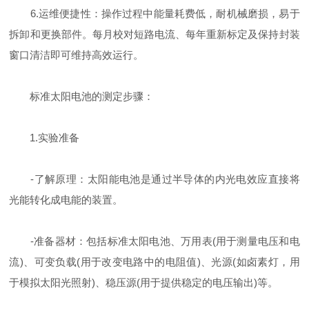
6.运维便捷性：操作过程中能量耗费低，耐机械磨损，易于
拆卸和更换部件。每月校对短路电流、每年重新标定及保持封装
窗口清洁即可维持高效运行。
标准太阳电池的测定步骤：
1.实验准备
-了解原理：太阳能电池是通过半导体的内光电效应直接将
光能转化成电能的装置。
-准备器材：包括标准太阳电池、万用表(用于测量电压和电
流)、可变负载(用于改变电路中的电阻值)、光源(如卤素灯，用
于模拟太阳光照射)、稳压源(用于提供稳定的电压输出)等。