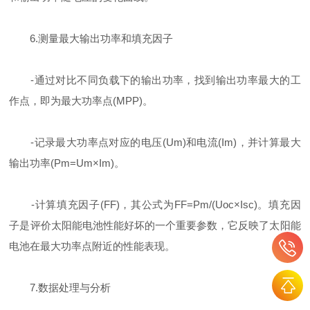
6.测量最大输出功率和填充因子
-通过对比不同负载下的输出功率，找到输出功率最大的工
作点，即为最大功率点(MPP)。
-记录最大功率点对应的电压(Um)和电流(Im)，并计算最大
输出功率(Pm=Um×Im)。
-计算填充因子(FF)，其公式为FF=Pm/(Uoc×Isc)。填充因
子是评价太阳能电池性能好坏的一个重要参数，它反映了太阳能
电池在最大功率点附近的性能表现。
7.数据处理与分析