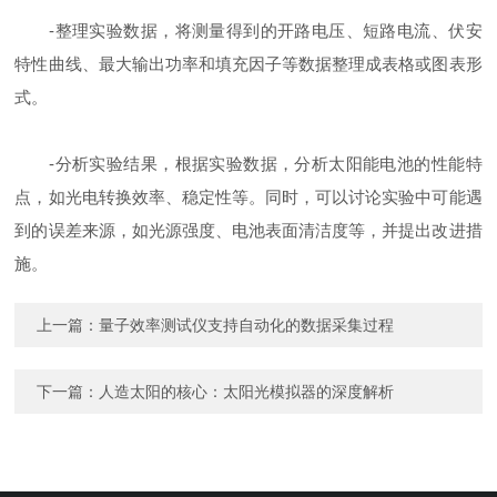
-整理实验数据，将测量得到的开路电压、短路电流、伏安
特性曲线、最大输出功率和填充因子等数据整理成表格或图表形
式。
-分析实验结果，根据实验数据，分析太阳能电池的性能特
点，如光电转换效率、稳定性等。同时，可以讨论实验中可能遇
到的误差来源，如光源强度、电池表面清洁度等，并提出改进措
施。
上一篇：
量子效率测试仪支持自动化的数据采集过程
下一篇：
人造太阳的核心：太阳光模拟器的深度解析