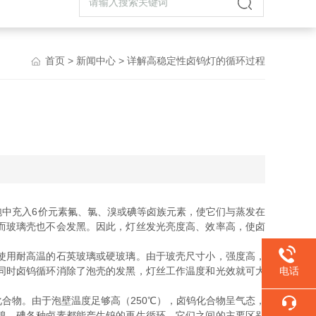
首页
>
新闻中心
> 详解高稳定性卤钨灯的循环过程
中充入6价元素氟、氯、溴或碘等卤族元素，使它们与蒸发在
而玻璃壳也不会发黑。因此，灯丝发光亮度高、效率高，使卤
使用耐高温的石英玻璃或硬玻璃。由于玻壳尺寸小，强度高，
同时卤钨循环消除了泡壳的发黑，灯丝工作温度和光效就可大
电话
合物。由于泡壁温度足够高（250℃），卤钨化合物呈气态，
溴，碘各种卤素都能产生钨的再生循环。它们之间的主要区别