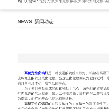
热门关键词：
氙灯光源,太阳光模拟器,大面积太阳光模拟
NEWS
新闻动态
高稳定性卤钨灯
是一种改进的钨丝白炽灯。钨丝在高温
玻璃壳上的钨形成卤化物。当这些卤化物回到灯丝附近时，
钨灯具有形体小，成本低的特点。
为了使灯壁处生成的卤化物处于气态，卤钨灯的管壁温度要
灯内允许的气压就高，加之工作温度高，故灯内的工作气压
为提高，而灯的寿命也得到相应延长。
高稳定性卤钨灯
的过程是这样的：在适当的温度条件下，
当卤钨化合物扩散到较热的灯丝周围区域时又分化为卤素和