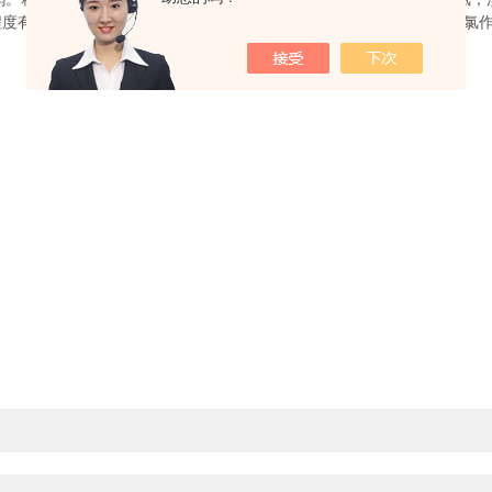
程度有所不同现在大量生产各种溴钨灯和碘钨灯，某些灯中还部分采用氯