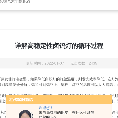
器,稳态太阳模拟器
详解高稳定性卤钨灯的循环过程
更新时间：2022-01-07 点击次数：2435
下蒸发使灯泡变黑，如果降低白炽灯的灯丝温度，则发光效率降低。在灯泡
遇到高温便会分解，钨又回到钨丝上。这样，灯丝的温度可以大大提高，
比普通自炽灯高得多。相应地，卤钨灯的泡壳尺寸就要小得多，必须
要比普通充气灯泡高得多。既然在卤钨灯中钨的蒸发受到更有力的抑制，
欢迎您！
从灯丝蒸发出来的钨在泡壁区域内与卤素物质反应，形成挥发性的卤钨化
来自局域网的朋友！有什么可以帮
助您的吗？
钨。释放出来的钨部分回到灯丝上，而卤素继续参与循环过程。氟，氯，