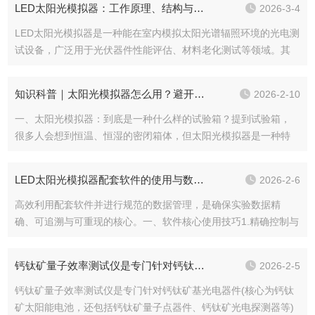
LED太阳光模拟器：工作原理、结构与关键指标
2026-3-4
核心使命，便是...
LED太阳光模拟器是一种能在室内模拟太阳光谱辐照环境的光电测
试设备，广泛用于光伏器件性能评估、材料老化测试等领域。其
核心是通过特定波长的LED光源组合，复现标准AM1.5G太阳光谱
分布。工作原理设备基于光谱叠加与反馈控制原理。不同波段
知识科普｜太阳光模拟器怎么用？避开这些坑，设备耐用、测试精准
2026-2-10
（如紫...
一、太阳光模拟器：到底是一种什么样的试验箱？提到试验箱，
很多人会想到恒温、恒湿的密闭箱体，但太阳光模拟器是一种特
殊的“光环境模拟试验设备”，核心使命是在实验室、生产线等室内
环境中，精准复刻自然太阳光的关键特性，为各类依赖太阳光的
LED太阳光模拟器配套软件的使用与数据管理技巧
2026-2-6
测试、研究提...
高效利用配套软件并进行规范的数据管理，是确保实验数据精
确、可追溯与可重现的核心。一、软件核心使用技巧1.精确控制与
实时校准：核心在于掌握光谱与光强的精密调控。应熟练设置并
调用符合国际测试标准（如AM1.5G）的辐照度与光谱分布。充分
钙钛矿量子效率测试仪是专门针对钙钛矿基光电器件设计的仪器
2026-2-5
利用软件...
钙钛矿量子效率测试仪是专门针对钙钛矿基光电器件(核心为钙钛
矿太阳能电池，还包括钙钛矿量子点器件、钙钛矿光电探测器等)