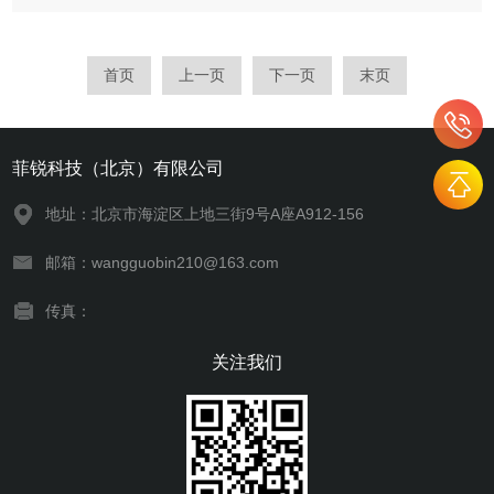
设计的精密光电性能检测仪器，核心用于测定钙钛矿器件的核心
光电转换指标——量子效率，是适配钙钛矿材料易降解、薄膜
化、光电响应波...
首页
上一页
下一页
末页
菲锐科技（北京）有限公司
地址：北京市海淀区上地三街9号A座A912-156
邮箱：wangguobin210@163.com
传真：
关注我们