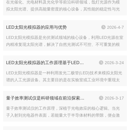
在光催化、光电材料及光化学等前沿科研领域，氙灯光源作为模
拟太阳光谱、提供高能量密度的核心设备，其性能的稳定性与光
谱的准确性直接决定了实验数据的可靠性。菲锐科技(北京)有限公
司(以下简称“菲锐科技”)作为国内较早专注于光学光电测试解决方
LED太阳光模拟器的应用与优势
2026-4-7
案的厂...
LED太阳光模拟器是光伏测试领域的核心设备，利用LED光源在室
内精准复现太阳光谱，解决了自然光测试不可控、不可重复的根
本问题。与传统氙灯模拟器相比，LED方案在精度、灵活性和效率
上实现了显著提升。一、核心应用场景光伏器件性能测试是模拟
LED太阳光模拟器的工作原理基于LED的光电特性
2026-3-24
器最基...
LED太阳光模拟器是一种利用发光二极管(LED)技术来模拟太阳光
谱的人工光源设备。其主要目的是在实验室或工业环境中重现太
阳光的光谱特性、强度和方向性，以满足各种研究和应用需求。
与传统的氙灯、卤素灯等太阳光模拟器相比，具有更高的光谱可
量子效率测试仪是科研领域在前沿探索的重要工具
2026-3-17
调性、更...
量子效率测试仪的工作原理，深植于光电效应的核心逻辑。当光
子入射到光电器件表面，若能量大于半导体材料的带隙，便会激
发出电子-空穴对，形成光电流。量子效率，即器件将入射光子转
化为可测电子的能力，分为外量子效率与内量子效率。测试仪的