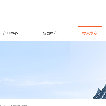
产品中心
新闻中心
技术文章