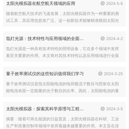
太阳光模拟器在航空航天领域的应用
2024-5-6
随着航空航天技术的飞速发展，太阳光模拟器作为一种重要的测
试工具，其应用也愈发广泛。这一创新技术能够精准模拟太阳光
的光谱和辐射特性，为航空航天领域提供了巨大的便利。在航空
航天领域，太阳光模拟器主要用于太阳能电池板的性能测试。通
氙灯光源：技术特性与应用领域的全面探索
2024-4-2
过模拟太阳光的光...
氙灯光源是一种具有技术特性的照明设备，它在多个领域中发挥
着至关重要的作用。本文将对其技术特性以及应用领域进行全面
探索。首先，氙灯光源以其高强度、高显色性而著称。其产生的
光线明亮而均匀，能够准确还原物体的真实色彩，为科研、医
量子效率测试仪的这些知识值得我们学习
2024-3-25
疗、艺术等领域提供...
量子效率测试仪是指太阳能电池的电荷载流子数目与照射在太阳
能电池表面一定能量的光子数目的比率。因此，太阳能电池的量
子效率与太阳能电池对照射在太阳能电池表面的各个波长的光的
响应有关。太阳能电池的量子效率与光的波长或者能量有关。如
太阳光模拟器：探索其科学原理与工程实现
2024-3-5
果对于一定的波长...
摘要：随着可再生能源的日益普及，太阳光模拟器在科研、工业
生产和质量控制等领域中发挥着越来越重要的作用。本文旨在深