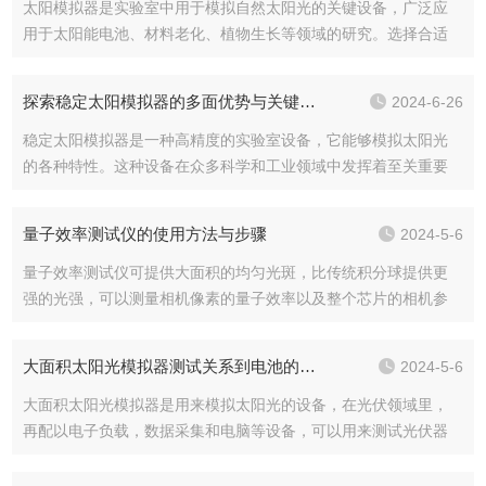
太阳模拟器是实验室中用于模拟自然太阳光的关键设备，广泛应
用于太阳能电池、材料老化、植物生长等领域的研究。选择合适
的它对于确保实验结果的准确性和可靠性至关重要。以下是选购
太阳模拟器时需要考虑的要点：选购太阳模拟器的要点1.光谱匹配
探索稳定太阳模拟器的多面优势与关键作用
2024-6-26
性要点描述：...
稳定太阳模拟器是一种高精度的实验室设备，它能够模拟太阳光
的各种特性。这种设备在众多科学和工业领域中发挥着至关重要
的作用，其使用优势和具体作用如下：首先，稳定太阳模拟器提
供了一种可控且重复性高的光源。在太阳能光伏研究领域，太阳
量子效率测试仪的使用方法与步骤
2024-5-6
模拟器可以模拟不...
量子效率测试仪可提供大面积的均匀光斑，比传统积分球提供更
强的光强，可以测量相机像素的量子效率以及整个芯片的相机参
数。准直光学技术，提供半角1度的准直光，可以进行变角度CRA
和CROSSTALK测试。利用分光技术，测量的波长范围更可扩展到
大面积太阳光模拟器测试关系到电池的出厂等级及价格
2024-5-6
19...
大面积太阳光模拟器是用来模拟太阳光的设备，在光伏领域里，
再配以电子负载，数据采集和电脑等设备，可以用来测试光伏器
件(包括太阳电池片，太阳电池模组等)的电性能，如Pmax，
Imax，Vmax，Isc，Voc，FF，Eff，Rs，Rsh以及I-...