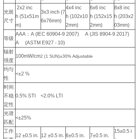
2x2 inc
4x4 inc
6x6 inc
8x8 inc
光斑
3x3 inch (7
h (51x51m
h (102x10
h (152x15
h (203x2
尺寸
6x76mm)
m)
2mm)
2mm)
03mm)
AAA：A (IEC 60904-9 2007) A (JIS 8904-9 2017)
等级
A (ASTM E927 - 10)
辐射
100mW/cm
2
(1 SUN)±30% Adjustable
强度
均匀
<±2 %
性
时间
不稳
0.5% STI <2.0% LTI
定性
光谱
<±25%
匹配
工作
15±0.5 i
12 ±0.5 in.
12 ±0.5 in.
6±0.5 in.
7±0.5 in.