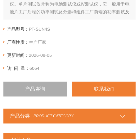
仪。单片测试仪常称为电池测试仪或IV测试仪，它一般用于电
池片工厂后端的功率测试及分选和组件工厂前端的功率测试及
分选，测试面积较小，一般为100cm2到400cm2，可以满足常
规的125、156太阳电池的测试。
产品型号：
PT-SUN4S
厂商性质：
生产厂家
更新时间：
2026-08-05
访 问 量：
6064
产品咨询
联系我们
产品分类
PRODUCT CATEGORY