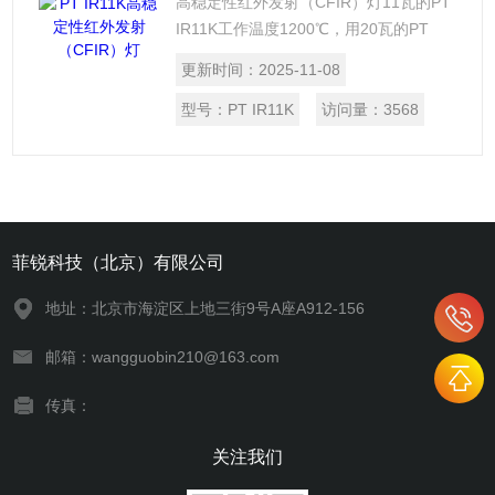
高稳定性红外发射（CFIR）灯11瓦的PT
IR11K工作温度1200℃，用20瓦的PT
IR18K供电时，工作温度在约975℃ 。在
更新时间：
2025-11-08
PT IR11K的辐射元件是电阻丝的线圈，其
具有高发射率的红外光谱区域。
型号：
PT IR11K
访问量：
3568
菲锐科技（北京）有限公司
地址：北京市海淀区上地三街9号A座A912-156
邮箱：wangguobin210@163.com
传真：
关注我们