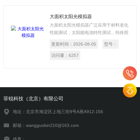
余的红外辐射滤除；再经过第二个45?的
平面镜翻转90?；落到准直透镜上。一般
大面积太阳光模拟器
太阳光模拟器会设定系统所需的光学参
大面积太阳光模拟器广泛应用于材料老化
数，进行光的收集、光束均匀化、过滤和
性能测试，太阳能电池特性测试，特殊照
准直。太阳光模拟器通过准直透镜后以平
明，光电材料特性测试，生物化学相关测
行光的形式输出。
更新时间：
2026-08-05
型号：
试，光学催化降解加速研究，皮肤化妆用
品检测，环境研究等。作为衡量产品的技
访问量：
6257
术指标，光源与真实阳光的一致性从光谱
分布、积分强度均匀性，和光辐射状态的
稳定性三个方面考量。
菲锐科技（北京）有限公司
地址：北京市海淀区上地三街9号A座A912-156
邮箱：wangguobin210@163.com
传真：