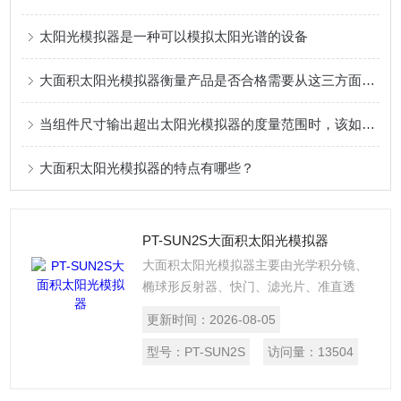
太阳光模拟器是一种可以模拟太阳光谱的设备
大面积太阳光模拟器衡量产品是否合格需要从这三方面入手
当组件尺寸输出超出太阳光模拟器的度量范围时，该如何处理？
大面积太阳光模拟器的特点有哪些？
PT-SUN2S大面积太阳光模拟器
大面积太阳光模拟器主要由光学积分镜、
椭球形反射器、快门、滤光片、准直透
镜、灯源等部件组成。其工作原理是：氙
更新时间：
2026-08-05
灯位于太阳光模拟器的中心位置，发射出
的光线经过一个45?的平面镜翻转90?，
型号：
PT-SUN2S
访问量：
13504
落在置于椭球焦点的积分镜上，使光分散
均匀，然后光束经过滤光片，将该波段多