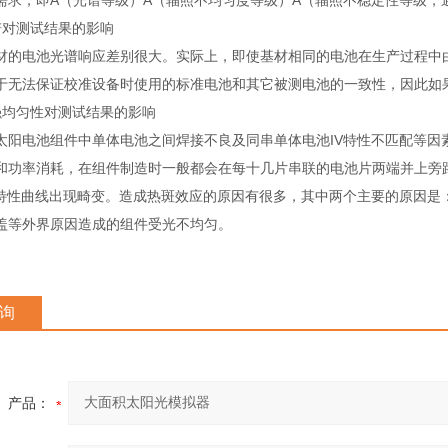
需求，即A（光谱等级）A（辐照不均匀度等级）A（辐照不稳定性等级，通
对测试结果的影响
电池光谱响应差别很大。实际上，即使基材相同的电池在生产过程中由
于无法保证校准设备时使用的标准电池和其它被测电池的一致性，因此如
均匀性对测试结果的影响
电池组件中单体电池之间焊接不良及同串单体电池IV特性不匹配等因
和功率消耗，在组件制造时一般都会在每十几片串联的电池片两端并上旁
V特性曲线出现畸变。造成热斑效应的原因有很多，其中两个主要的原因是
盖等外界原因造成的组件受光不均匀。
询
产品：