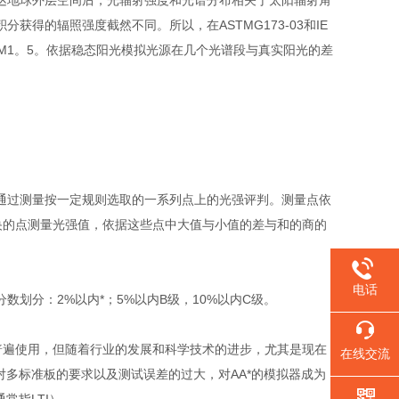
地球外层空间后，光辐射强度和光谱分布相关于太阳辐射角
得的辐照强度截然不同。所以，在ASTMG173-03和IE
AM1。5。依据稳态阳光模拟光源在几个光谱段与真实阳光的差
过测量按一定规则选取的一系列点上的光强评判。测量点依
份中央的点测量光强值，依据这些点中大值与小值的差与和的商的
电话
分：2%以内*；5%以内B级，10%以内C级。
遍使用，但随着行业的发展和科学技术的进步，尤其是现在
在线交流
对多标准板的要求以及测试误差的过大，对AA*的模拟器成为