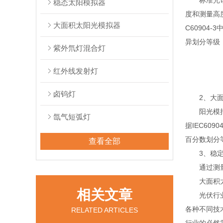
标准光谱定
稳态太阳模拟器
度和测量高
大面积太阳光模拟器
C6090
异划分等级，
紫外氘灯混合灯
红外线发射灯
卤钨灯
2、大面
阳光模拟光
氙气短弧灯
据IEC6
百分数划分等
查看全部
3、稳定
通过测量稳
大面积太
相关文章
光伏行业发
各种不同技
RELATED ARTICLES