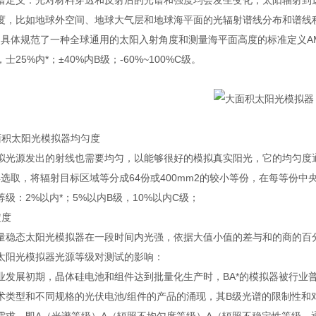
义：光对材料穿透和反射后的光谱和强度均会发生变化，太阳辐射到达
度，比如地球外空间、地球大气层和地球海平面的光辐射谱线分布和谱线积分获
4-3中具体规范了一种全球通用的太阳入射角度和测量海平面高度的标准定义
士25%内*；±40%内B级；-60%~100%C级。
积太阳光模拟器均匀度
源发出的射线也需要均匀，以能够很好的模拟真实阳光，它的均匀度通
0904选取，将辐射目标区域等分成64份或400mm2的较小等份，在每等
级：2%以内*；5%以内B级，10%以内C级；
度
态太阳光模拟器在一段时间内光强，依据大值小值的差与和的商的百分数划
阳光模拟器光源等级对测试的影响：
展初期，晶体硅电池和组件达到批量化生产时，BA*的模拟器被行业普
术类型和不同规格的光伏电池/组件的产品的涌现，其B级光谱的限制性和