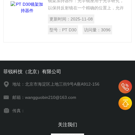
镜架加持器件：光学镜座用于光学研究，
以保持反射镜在一个精确的位置上，允许
和倾斜控制的量在光学平台或板进行调
更新时间：
2025-11-08
整。镜座与动态调整是我们流行的和合理
的成本。
型号：
PT D30
访问量：
3096
菲锐科技（北京）有限公司
地址：北京市海淀区上地三街9号A座A912-156
邮箱：wangguobin210@163.com
传真：
关注我们