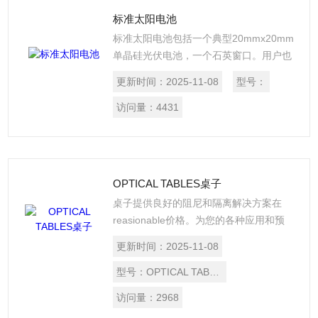
标准太阳电池
标准太阳电池包括一个典型20mmx20mm
单晶硅光伏电池，一个石英窗口。用户也
可以选择其它类型的窗口材料，以满足自
更新时间：
2025-11-08
型号：
己的测试要求。该产品还附带一个校准证
书和配套的连接引线。
访问量：
4431
OPTICAL TABLES桌子
桌子提供良好的阻尼和隔离解决方案在
reasionable价格。为您的各种应用和预
算，他们可在多个标准尺寸的选项和几个
更新时间：
2025-11-08
性能水平。可选附件可用于带他们充分利
用。
型号：
OPTICAL TABLES
访问量：
2968