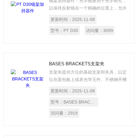
镜架加持器件：光学镜座用于光学研究，
以保持反射镜在一个精确的位置上，允许
和倾斜控制的量在光学平台或板进行调
更新时间：
2025-11-08
整。镜座与动态调整是我们流行的和合理
的成本。
型号：
PT D30
访问量：
3099
BASES BRACKETS支架夹
支架夹提供方位的基础支架和夹具，以定
位在面包板上或表光学元件。不锈钢开槽
基地提供了一个单一的插槽允许两个平移
更新时间：
2025-11-08
和旋转定位在桌子上的任何一点。该基地
还通过孔底侧沉，使附着后持有人或职
型号：
BASES BRACKETS
位。这些基地建立在三大片，以提供长时
访问量：
2919
间稳定工作。