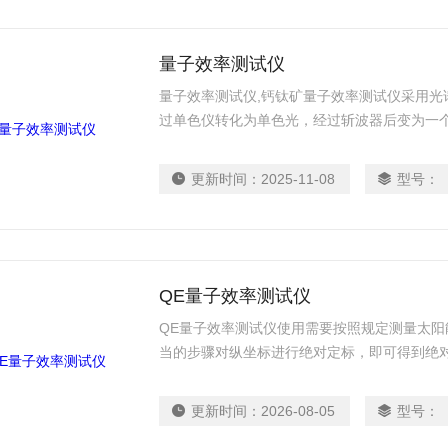
量子效率测试仪
量子效率测试仪,钙钛矿量子效率测试仪采用光
过单色仪转化为单色光，经过斩波器后变为一
采用锁相放大器测量电池的电流信号。 单色仪
的波长，为去除光栅单色仪中的高级次光谱，
更新时间：
2025-11-08
型号：
滤色片，这样一来，速度较慢，容易出现机械
QE量子效率测试仪
QE量子效率测试仪使用需要按照规定测量太
当的步骤对纵坐标进行绝对定标，即可得到绝
定标，从出射激光光束到测试电池和绝对辐射
并防止其他热辐射干扰，待测电池的温度应该
更新时间：
2026-08-05
型号：
保证精度，用绝对辐射计和待测电池重复测量