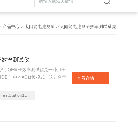
>
产品中心
>
太阳能电池测量
> 太阳能电池量子效率测试系统
池量子效率测试仪
效率测试仪，QE量子效率测试仪是一种用于
IQE ）中的AC斩波模式，这适合于
查看详情
制一个特殊的解决方案，满足他们的
量外量子效率（EQE ）也称为入射
TestStation1000AD
（QE） ，以及内部量子效率（ IQE
转换装置。标准系统报价适合斩波AC