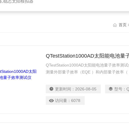
器,稳态太阳模拟器
首页
QTestStation1000AD太阳能电
QTestStation1000AD太阳能电池量子
测量外部量子效率（EQE ）和内部量子效率（ 
大多数类型的电池。 可以用选项，允许用户定
个人工作需求QE测量进行配置。允许客户以测
更新时间：
2026-08-05
型号：
Q
光子到电荷载流子的效率（ IPCE ）或量子效率
）的太阳能电池，检测器，或任何其他光子荷
访问量：
6078
模式对于大多数样品类型。