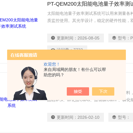
PT-QEM200太阳能电池量子效率测
太阳能电池量子效率测试系统可以用来测量各
质监控使用。其光学设计，稳定的硬件性能，
结果的准确性和重复性。单色光单位面积光强
比，更快的测量速度。系统备有丰富的硬件扩
更新时间：
2026-08-05
型号：
更多的测试功能。
访问量：
7732
欢迎您！
来自局域网的朋友！有什么可以帮
助您的吗？
太阳能电池量子效率测试系统
太阳能电池量子效率测试系统适用于各种材料，例
晶硅a-Si、砷化擦GaAs、擦钢磷GalnP、磷化
CIS、铜钢擦硒CIGS、染料敏化DSSC、有机太阳电池
太阳电池Polymer Solar Cell等。适用于多
更新时间：
2026-02-10
型号：
junction、多结multi junction、异质结HIT、