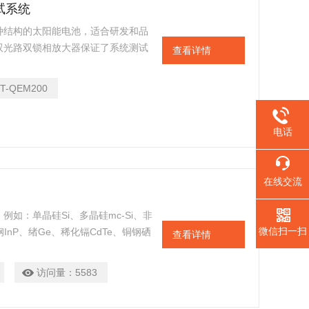
试系统
种结构的太阳能电池，适合研发和品
双光路双锁相放大器保证了系统测试
查看详情
使得系统在测试中有着更好的信噪
展功能和整合能力，可以提供使用者
PT-QEM200
电话
在线交流
如：单晶硅Si、多晶硅mc-Si、非
微信扫一扫
钢InP、绪Ge、稀化镉CdTe、铜钢硒
查看详情
Organic Solar Cel、聚合物
种结构的太阳电池测试；单结Single
访问量：
5583
薄膜thin film、高聚光HPV等。