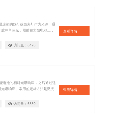
谱连续的氙灯或卤素灯作为光源，通
个脉冲单色光，照射在太阳电池上，
查看详情
通过机械结构旋转光栅来改变出射光
需要同时旋转滤色片轮来切换相应的
访问量：
6478
故障。
阳能电池的相对光谱响应，之后通过适
对光谱响应。常用的定标方法是激光
查看详情
计必须用减反射的光密封箱严格密封
与测量相对光谱响应时相一致。为了
访问量：
6880
三次以上，取三次以上的算术平均值