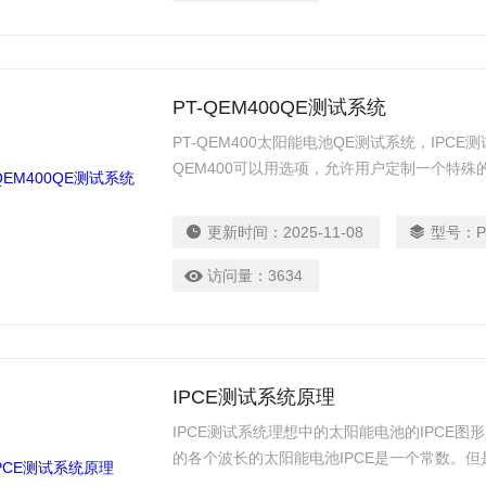
模式对于大多数样品类型。
PT-QEM400QE测试系统
PT-QEM400太阳能电池QE测试系统，IP
QEM400可以用选项，允许用户定制一个特
求QE测量进行配置。是光谱响应/量子效率/
设备，主要用于实验室科研用，具有高度重复性，符
更新时间：
2025-11-08
型号：
用来测量各种太阳能电池的 IPCE（光电转换
访问量：
3634
IPCE测试系统原理
IPCE测试系统理想中的太阳能电池的IPCE
的各个波长的太阳能电池IPCE是一个常数。但
于再结合效应而降低，这里的电荷载流子不能