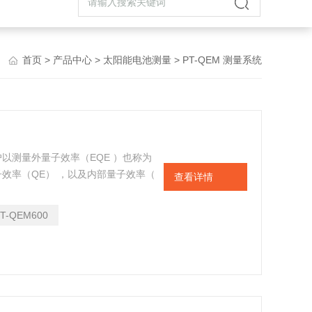
首页
>
产品中心
>
太阳能电池测量
> PT-QEM 测量系统
客户以测量外量子效率（EQE ）也称为
子效率（QE） ，以及内部量子效率（
查看详情
子荷转换装置。标准QEM600报价适
PT-QEM600