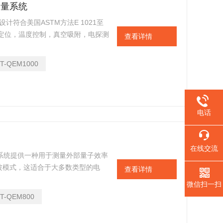
E测量系统
*设计符合美国ASTM方法E 1021至
品定位，温度控制，真空吸附，电探测
查看详情
（EQE）也称为入射光子到电荷载
及内部量子效率（IQE）的太阳能电
PT-QEM1000
EM1000报价适合斩波AC模式对
电话
在线交流
E测量系统提供一种用于测量外部量子效率
C斩波模式，这适合于大多数类型的电
查看详情
个特殊的解决方案，满足他们的个人工
微信扫一扫
子效率（EQE ）也称为入射光子到
PT-QEM800
） ，以及内部量子效率（ IQE ）的
。标准QEM800报价适合斩波AC