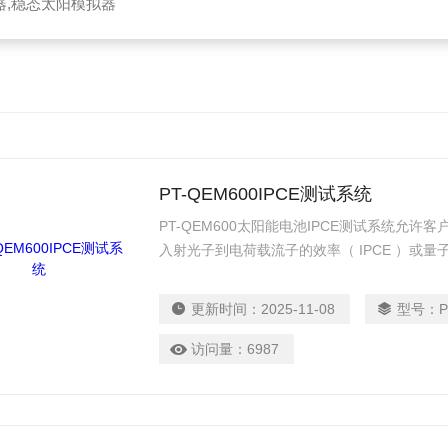
器,稳态太阳模拟器
PT-QEM600IPCE测试系统
PT-QEM600太阳能电池IPCE测试系统允许
入射光子到电荷载流子的效率（ IPCE ）或量
IQE ）的太阳能电池，检测器，或任何其他光
合斩波AC模式对于大多数样品类型。
更新时间：
2025-11-08
型号：
访问量：
6987