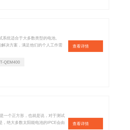
CE测试系统适合于大多数类型的电池。
殊的解决方案，满足他们的个人工作需
查看详情
光电转化效率测试系统领域重要的研究
合新 IEC 和 ASTM 相关标准。
PT-QEM400
效率）。
图形是一个正方形，也就是说，对于测试
是，绝大多数太阳能电池的IPCE会由
查看详情
流到外部电路中。用专业术语来说的