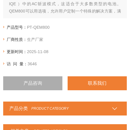
IQE ）中的AC斩波模式，这适合于大多数类型的电池。
QEM800可以用选项，允许用户定制一个特殊的解决方案，满
足他们的个人工作需求QE测量进行配置。允许客户以测量外量
子效率（EQE ）也称为入射光子到电荷载流子的效率（ IPCE
产品型号：
PT-QEM800
）或量子效率（QE） ，以及内部量子效率（ IQE ）的太阳能
厂商性质：
生产厂家
电池，检测器，或任何其他光子荷转换装置。标准QEM800报
价适合斩波AC模式对于大多数样品类型。
更新时间：
2025-11-08
访 问 量：
3646
产品咨询
联系我们
产品分类
PRODUCT CATEGORY