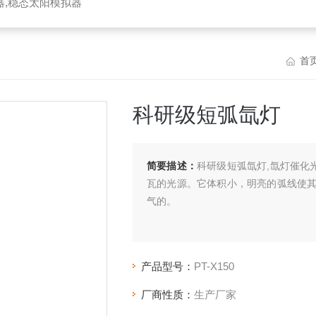
器,稳态太阳模拟器
首
科研级短弧氙灯
简要描述：
科研级短弧氙灯,氙灯催化光
瓦的光源。它体积小，明亮的弧线使
气的。
产品型号：
PT-X150
厂商性质：
生产厂家