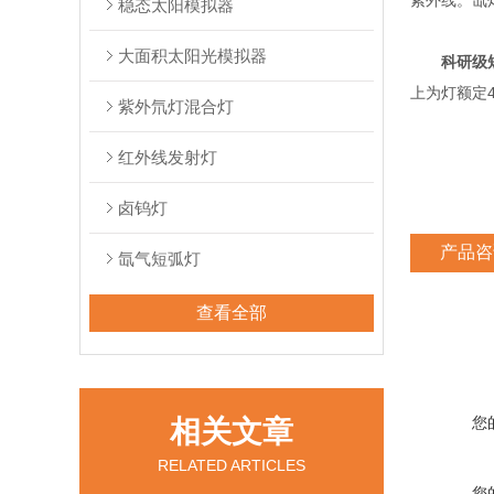
紫外线。氙
稳态太阳模拟器
大面积太阳光模拟器
科研级
上为灯额定4
紫外氘灯混合灯
红外线发射灯
卤钨灯
产品咨
氙气短弧灯
查看全部
您
相关文章
RELATED ARTICLES
您