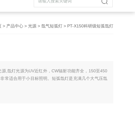
页
>
产品中心
>
光源
>
氙气短弧灯
> PT-X150科研级短弧氙灯
源,氙灯光源为UV近红外，CW辐射功能齐全，150至450
其非常适合用于小目标照明。短弧氙灯是充满几个大气压氙