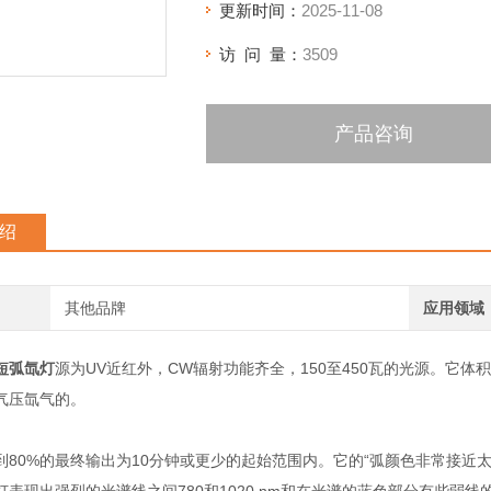
更新时间：
2025-11-08
访 问 量：
3509
产品咨询
绍
其他品牌
应用领域
短弧氙灯
源为UV近红外，CW辐射功能齐全，150至450瓦的光源。它
气压氙气的。
0%的最终输出为10分钟或更少的起始范围内。它的“弧颜色非常接近太阳光